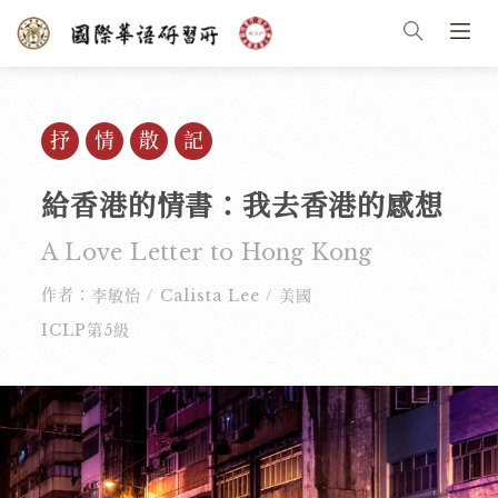
抒情散記
給香港的情書：我去香港的感想
A Love Letter to Hong Kong
作者：
李敏怡
Calista Lee
美國
/
/
ICLP第5級