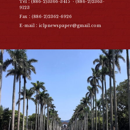
Tel：(886-2)3366-3415 、(886-2)2363-
9123
Fax：(886-2)2362-6926
E-mail：iclpnewspaper@gmail.com