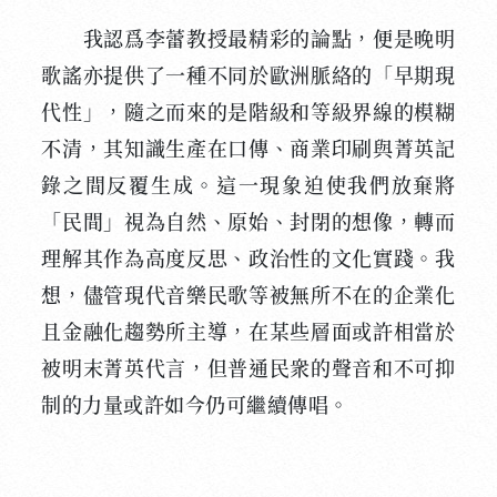
我認爲李蕾教授最精彩的論點，便是晚明
歌謠亦提供了一種不同於歐洲脈絡的「早期現
代性」，隨之而來的是階級和等級界線的模糊
不清，其知識生產在口傳、商業印刷與菁英記
錄之間反覆生成。這一現象迫使我們放棄將
「民間」視為自然、原始、封閉的想像，轉而
理解其作為高度反思、政治性的文化實踐。我
想，儘管現代音樂民歌等被無所不在的企業化
且金融化趨勢所主導，在某些層面或許相當於
被明末菁英代言，但普通民衆的聲音和不可抑
制的力量或許如今仍可繼續傳唱。