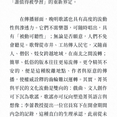
「誰值得被學習」的重新界定。
在傳播層面，晚明歌謠也具有高度的流動
性與滲透力。它們不需樂器，可隨時唱出，具
有「被動可聽性」；無論是否願意，人們不免
會聽見。歌聲從市井、工坊傳入民宅，又隨商
人、僧侶、妓女跨越地域，在南北之間流轉；
簡單、低俗的版本往往更易流傳。更令精英不
安的，便是這種脫離地點、作者與原意的傳
播，使權威詮釋的齒輪難以運轉。其實，菁英
與平民的文化流動是雙向的：戲曲、文人創作
可下沉為歌謠，歌謠亦可反向塑造菁英語言與
想像；李蕾教授提出一位官員寫下在開會期間
内急的記錄，這種直白的生理承認，此前從未