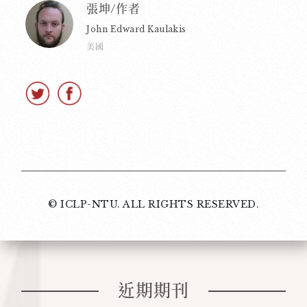
張坤/作者
John Edward Kaulakis
美國
© ICLP-NTU. ALL RIGHTS RESERVED.
近期期刊