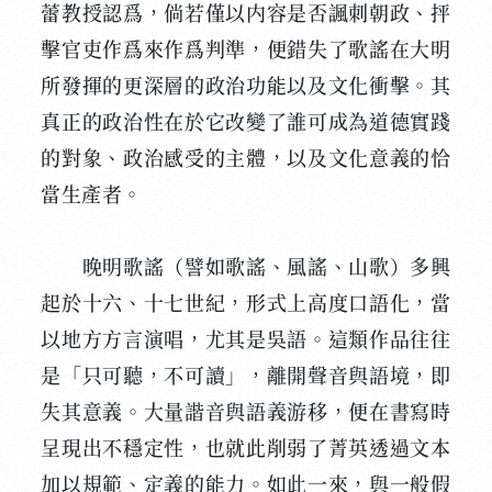
蕾教授認爲，倘若僅以内容是否諷刺朝政、抨
擊官吏作爲來作爲判準，便錯失了歌謠在大明
所發揮的更深層的政治功能以及文化衝擊。其
真正的政治性在於它改變了誰可成為道德實踐
的對象、政治感受的主體，以及文化意義的恰
當生產者。
晚明歌謠（譬如歌謠、風謠、山歌）多興
起於十六、十七世紀，形式上高度口語化，當
以地方方言演唱，尤其是吳語。這類作品往往
是「只可聽，不可讀」，離開聲音與語境，即
失其意義。大量諧音與語義游移，便在書寫時
呈現出不穩定性，也就此削弱了菁英透過文本
加以規範、定義的能力。如此一來，與一般假