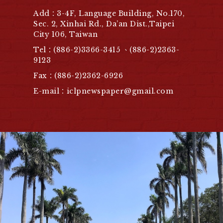
Add：3-4F, Language Building, No.170,
Sec. 2, Xinhai Rd., Da’an Dist.,Taipei
City 106, Taiwan
Tel：(886-2)3366-3415 、(886-2)2363-
9123
Fax：(886-2)2362-6926
E-mail：iclpnewspaper@gmail.com