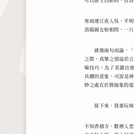
可以推王昌齡的一首詩
寒雨連江夜入吳，平明
洛陽親友如相問，一片
就後兩句而論，「一
之際，真摯之情溢於言
喻技巧。為了表露出他
具體的意象，可說是神
妙之處在於將抽象的道
接下來，我要玩味王
不知香積寺，數裡入雲