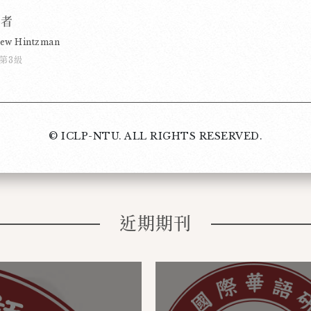
作者
hew Hintzman
P第3級
© ICLP-NTU. ALL RIGHTS RESERVED.
近期期刊