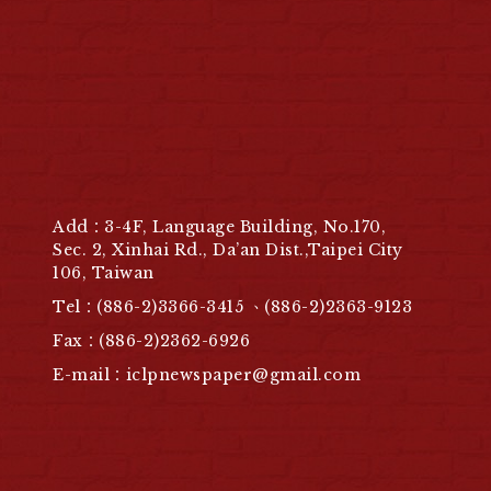
Add：3-4F, Language Building, No.170,
Sec. 2, Xinhai Rd., Da’an Dist.,Taipei City
106, Taiwan
Tel：(886-2)3366-3415 、(886-2)2363-9123
Fax：(886-2)2362-6926
E-mail：iclpnewspaper@gmail.com