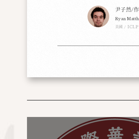
尹子然/
Ryan Matt
美國
ICL
/