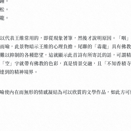
鐘。
松。
龍。
代表王維常用的，即從現象著筆，然後才說明原因。「咽」
而喻，此景物暗示王維的心理負擔。尾聯的「毒龍」具有佛
難以抑制的各種慾望，這就顯示此首詩有所寄託的話，可謂
「空」字就帶有佛教的色彩，真是情景交融，且「不知香積
達到的精神境界。
使內在而無形的情感凝結為可以欣賞的文學作品，如此方可