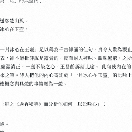
為「比」的典型例子：
送客楚山孤。
冰心在玉壺。
片冰心在玉壺」足以稱為千古傳誦的佳句，真令人歎為觀止
表，卻不能批評說是露骨的，反而耐人尋味、韻味無窮。之
廉潔清正、一塵不染之心，王昌齡訴諸比喻。 此句使內在
來之筆。詩人把他的內心寄託於「一片冰心在玉壺」的比喻
德概念與具體的事物融為一體。
維之《過香積寺》而分析他如何「以景喻心」：
峰。