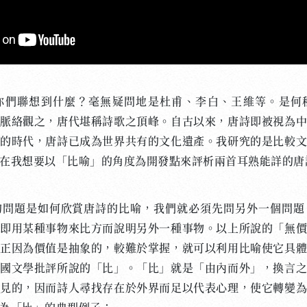
聯想到什麼？毫無疑問地是杜甫、李白、王維等。是何
脈絡觀之，唐代堪稱詩歌之頂峰。自古以來，唐詩即被視為
的時代，唐詩已成為世界共有的文化遺產。我研究的是比較
在我想要以「比喻」的角度為開發點來評析兩首耳熟能詳的唐
題是如何欣賞唐詩的比喻，我們就必須先問另外一個問題
即用某種事物來比方而說明另外一種事物。以上所說的「無
正因為價值是抽象的，較難於掌握，就可以利用比喻使它具
國文學批評所說的「比」。「比」就是「由內而外」，換言
見的，因而詩人尋找存在於外界而足以代表心理，使它轉變