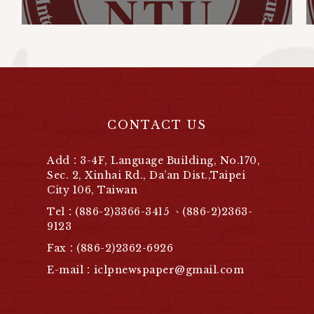
CONTACT US
Add：3-4F, Language Building, No.170,
Sec. 2, Xinhai Rd., Da’an Dist.,Taipei
City 106, Taiwan
Tel：(886-2)3366-3415 、(886-2)2363-
9123
Fax：(886-2)2362-6926
E-mail：iclpnewspaper@gmail.com