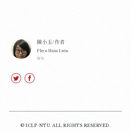
陳小玉/作者
Phyu Hnin Lwin
緬甸
© ICLP-NTU. ALL RIGHTS RESERVED.