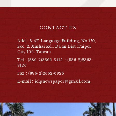
CONTACT US
Add：3-4F, Language Building, No.170,
Sec. 2, Xinhai Rd., Da’an Dist.,Taipei
City 106, Taiwan
Tel：(886-2)3366-3415 、(886-2)2363-
9123
Fax：(886-2)2362-6926
E-mail：iclpnewspaper@gmail.com