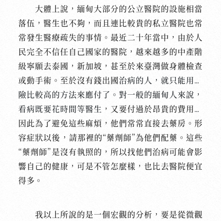
大體上說，緬甸大部分的公立醫院的設施相當
落伍，醫生也不夠，而且連比較貴的私立醫院也常
常發生醫療疏失的事情。最近二十年當中，由於人
民完全不信任自己國家的醫院，越來越多的中產階
級寧願去泰國，新加坡，甚至於來臺灣做身體檢查
或動手術。至於沒有錢出國
治病的人，就只能用風
險比較高的方法來應付了。對一般的緬甸人來說，
看病既要花時間等醫生
，又要付過於昂貴的費用，
因此為了避免這些麻煩，他們常常直接去藥房。形
容症狀以後，請那裡的“藥劑師”為他們配藥。這些
“藥劑師”是沒有執照的，所以找他們治病可能會影
響自己的健康，可是不管怎麼樣，也比去醫院便宜
得多。
我以上所說的是一個宏觀的分析，要是從微觀