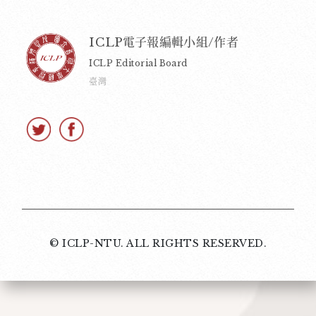
ICLP電子報編輯小組/作者
ICLP Editorial Board
臺灣
© ICLP-NTU. ALL RIGHTS RESERVED.