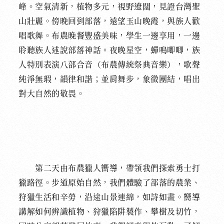
峰。空氣清新，植物多元，視野遼闊，見證台灣聖
山壯麗。傍晚回到部落，遠望玉山晚霞，與族人歡
唱歌舞。布農晚餐豐盛美味，學生一邊享用，一邊
聆聽族人述說部落神話。夜晚星空，蟬鳴唧唧，族
人特別表演八部合音（布農傳統祭典音樂），歌聲
純淨無瑕，韻律和諧；並肩舞步，象徵團結，唱出
對大自然的敬畏。
第二天由布農獵人嚮導，帶領我們探索勇士打
獵路徑。步道原始自然，我們體驗了部落的農業、
狩獵生活和辛勞，沿途山景連綿，如詩如畫。嚮導
講解如何辨識植物、狩獵陷阱製作、攀樹及切竹，