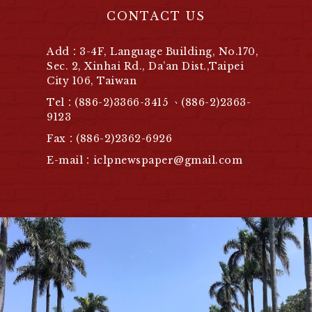
CONTACT US
Add：3-4F, Language Building, No.170,
Sec. 2, Xinhai Rd., Da’an Dist.,Taipei
City 106, Taiwan
Tel：(886-2)3366-3415 、(886-2)2363-
9123
Fax：(886-2)2362-6926
E-mail：iclpnewspaper@gmail.com