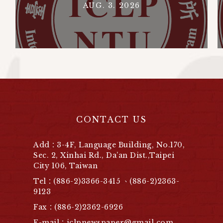
AUG. 3. 2026
CONTACT US
Add：3-4F, Language Building, No.170,
Sec. 2, Xinhai Rd., Da’an Dist.,Taipei
City 106, Taiwan
Tel：(886-2)3366-3415 、(886-2)2363-
9123
Fax：(886-2)2362-6926
E-mail：iclpnewspaper@gmail.com