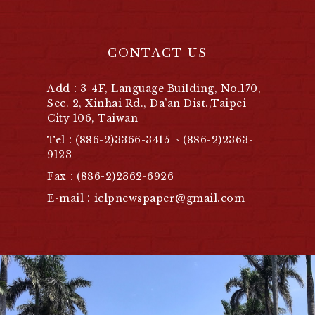
CONTACT US
Add：3-4F, Language Building, No.170,
Sec. 2, Xinhai Rd., Da’an Dist.,Taipei
City 106, Taiwan
Tel：(886-2)3366-3415 、(886-2)2363-
9123
Fax：(886-2)2362-6926
E-mail：iclpnewspaper@gmail.com