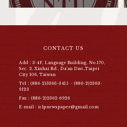
CONTACT US
Add：3-4F, Language Building, No.170,
Sec. 2, Xinhai Rd., Da’an Dist.,Taipei
City 106, Taiwan
Tel：(886-2)3366-3415 、(886-2)2363-
9123
Fax：(886-2)2362-6926
E-mail：iclpnewspaper@gmail.com