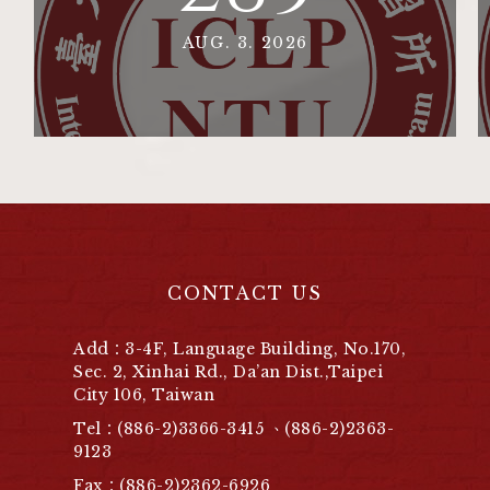
AUG. 3. 2026
CONTACT US
Add：3-4F, Language Building, No.170,
Sec. 2, Xinhai Rd., Da’an Dist.,Taipei
City 106, Taiwan
Tel：(886-2)3366-3415 、(886-2)2363-
9123
Fax：(886-2)2362-6926