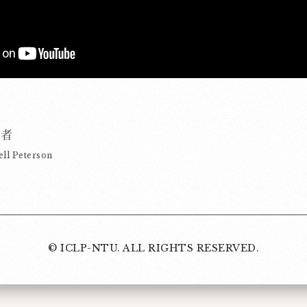
作者
ll Peterson
© ICLP-NTU. ALL RIGHTS RESERVED.