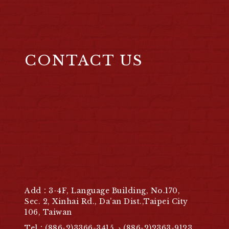
CONTACT US
Add：3-4F, Language Building, No.170,
Sec. 2, Xinhai Rd., Da’an Dist.,Taipei City
106, Taiwan
Tel：(886-2)3366-3415 、(886-2)2363-9123