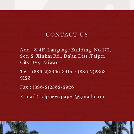
CONTACT US
Add：3-4F, Language Building, No.170,
Sec. 2, Xinhai Rd., Da’an Dist.,Taipei
City 106, Taiwan
Tel：(886-2)3366-3415 、(886-2)2363-
9123
Fax：(886-2)2362-6926
E-mail：iclpnewspaper@gmail.com