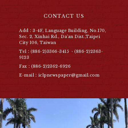
CONTACT US
Add：3-4F, Language Building, No.170,
Sec. 2, Xinhai Rd., Da’an Dist.,Taipei
City 106, Taiwan
Tel：(886-2)3366-3415 、(886-2)2363-
9123
Fax：(886-2)2362-6926
E-mail：iclpnewspaper@gmail.com