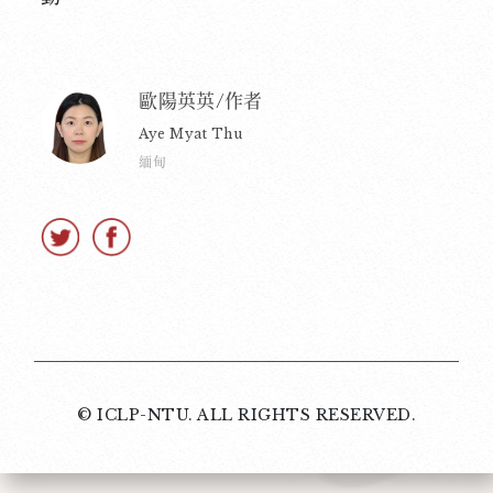
歐陽英英/作者
Aye Myat Thu
緬甸
© ICLP-NTU. ALL RIGHTS RESERVED.