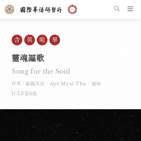
含英咀華
靈魂謳歌
Song for the Soul
作者：
歐陽英英
Aye Myat Thu
緬甸
/
/
ICLP第6級