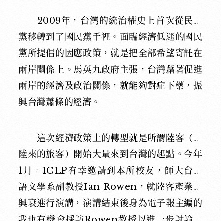
2009年，台灣的統治權史上首次從民進
黨移轉到了國民黨手裡。面臨經濟低迷的國民
黨所提倡的因應政策，就是把全部希望寄託在
兩岸關係上。馬英九政府主張，台灣藉著促進
兩岸的經濟及政治關係，就能夠對症下藥，振
興台灣蕭條的經濟。
這次經濟政策上的轉型就是所謂陸客（大
陸來的旅客）開始大量來到台灣的起點。今年
1
月，
ICLP
有幸邀請到本所校友，師大台灣
語文學系副教授
Ian Rowen
，就陸客產業的
興衰進行演講，演講結束後身為電子報主編的
我也有機會採訪
Rowen
教授以進一步討論這