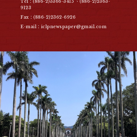
Tel：(886-2)3366-3415 、(886-2)2363-
9123
Fax：(886-2)2362-6926
E-mail：iclpnewspaper@gmail.com