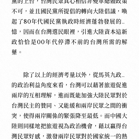
黨的上台，台灣民眾真心相信非變革總體政策
不可，並且國民黨所提倡的轉向大陸倡議，喚
起了
80
年代國民黨執政時經濟蓬勃發展的記
憶，因而在台灣選民眼裡，引進大陸資本這新
政恰恰是00年代停滯不前的台灣所需的解
藥。
除了以上的經濟考量以外，從馬英九政府
的政治利益角度來看，台灣可以藉著旅遊促進
兩岸的互相理解，進而既能加強大陸民眾對於
台灣民主的贊同、又能緩和兩岸民眾之間的衝
突，使得兩岸關係的緊張降至最低。而中國大
陸則同樣地把旅遊視為政治機會，藉以贏得台
灣民眾好感，激發兩岸民眾對於國家統一的熱