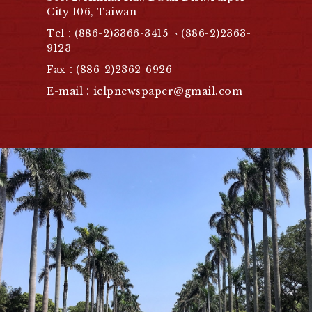
City 106, Taiwan
Tel：(886-2)3366-3415 、(886-2)2363-
9123
Fax：(886-2)2362-6926
E-mail：iclpnewspaper@gmail.com