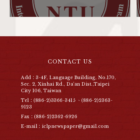
CONTACT US
Add：3-4F, Language Building, No.170,
Sec. 2, Xinhai Rd., Da’an Dist.,Taipei
City 106, Taiwan
Tel：(886-2)3366-3415 、(886-2)2363-
9123
Fax：(886-2)2362-6926
E-mail：iclpnewspaper@gmail.com