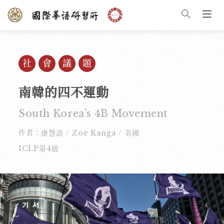
社會議題
南韓的四不運動
South Korea's 4B Movement
作者：
康慧語
Zoe Kanga
美國
/
/
ICLP第4級