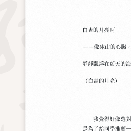
白晝的月亮呵
——像冰山的心臟
靜靜飄浮在藍天的
（白晝的月亮）
我覺得好像選對了
是為了給同學推薦