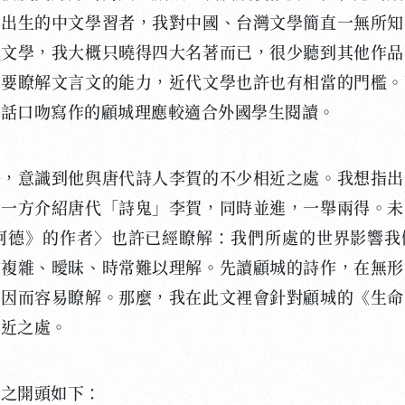
國出生的中文學習者，我對中國、台灣文學簡直一無所知
代文學，我大概只曉得四大名著而已，很少聽到其他作品
需要瞭解文言文的能力，近代文學也許也有相當的門檻。
童話口吻寫作的顧城理應較適合外國學生閱讀。
意識到他與唐代詩人李賀的不少相近之處。我想指出
，一方介紹唐代「詩鬼」李賀，同時並進，一舉兩得。未
吉訶德》的作者〉也許已經瞭解：我們所處的世界影響我
作複雜、曖昧、時常難以理解。先讀顧城的詩作，在無形
，因而容易瞭解。那麼，我在此文裡會針對顧城的《生命
相近之處。
之開頭如下：