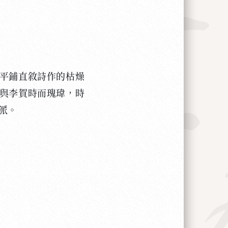
平鋪直敘詩作的枯燥
與李賀時而瑰瑋，時
派。