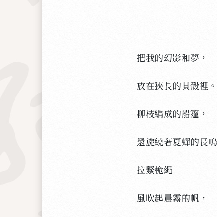
把我的幻影和夢，
放在狹長的貝殼裡
柳枝編成的船篷，
還旋繞著夏蟬的長
拉緊桅繩
風吹起晨霧的帆，