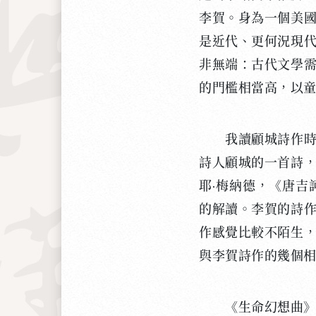
李賀。身為一個美
是近代、更何況現
非無端：古代文學
的門檻相當高，以
我讀顧城詩作時，
詩人顧城的一首詩
耶·梅納德，《唐
的解讀。李賀的詩
作感覺比較不陌生
與李賀詩作的幾個
《生命幻想曲》