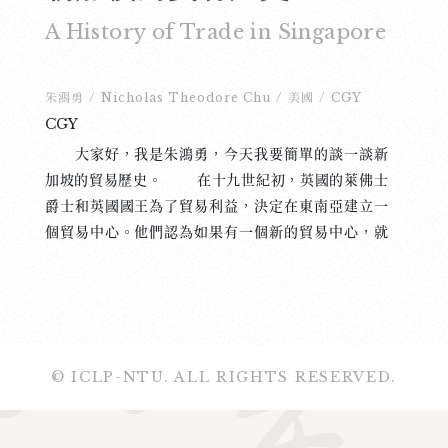
A History of Trade in Singapore
朱鴻勇
/
Nicholas Theodore Chu
/
美國
/
CGY
CGY
大家好，我是朱鴻勇，今天我要簡單的談一談新
加坡的貿易歷史。 在十九世紀初，英國的萊佛士
爵士和英國國王為了貿易利益，決定在東南亞建立一
個貿易中心。他們認為如果有一個新的貿易中心，就
可以更容易的出口鴉片和其他的產品到中國。所以，
萊佛士爵士坐船從英國到東南亞找一個新的貿易中
心。他到新加坡的時候，覺得新加坡是一個很適合發
展貿易的島。為什麼呢？一來，新加坡離中國和其他
的東南亞國家很近。二來，新加坡的海港很深，所以
© ICLP-NTU. ALL RIGHTS RESERVED.
英國的船可以很容易進港。三來，新加坡也有很多的
木頭可以幫英國修船。 萊佛士爵士來到新加坡的
時候，當時新加坡有一個小內戰，國王逃跑了。萊佛