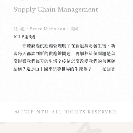
Supply Chain Management
倪小龍
/
Bruce Nicholson
/
美國
ICLP第3級
你聽說過供應鏈管理嗎？在新冠病毒發生後，新
聞每天都談到新的供應鏈問題，再解釋這個問題是怎
麼影響我們每天的生活？疫情怎麼改變我們的供應鏈
結構？還是由中國來領導世界的生產嗎？ 在回答
這些問題以前，我們一定得先知道什麼是供應鏈？供
應鏈就是一個公司的雲端資料庫，怎麼把產品從工廠
送到商店，也是一個公司跟其他公司的聯繫。在每種
行業裡，不管是科技業還是農業，知名的優良公司都
用供應鏈管理來運作。 如果公司不使用供應鏈管
© ICLP-NTU. ALL RIGHTS RESERVED.
理方式的話，因為金錢和時間這兩個主要因素，通常
會造成許多浪費，這樣一來，利潤就減少了。最近二
十年來，許多公司，尤其是國際公司，看出了自己低