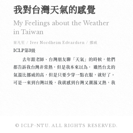
我對台灣天氣的感覺
My Feelings about the Weather
in Taiwan
葉凡笙
/
Iver Nordheim Edvardsen
/
挪威
ICLP第3級
去年跟老師、台灣朋友聊「天氣」的時候，他們
都告訴我台灣非常熱，但是我本來以為， 雖然台北的
氣溫比挪威的高，但是只要少穿一點衣服，就好了。
可是一來到台灣以後，我就感到台灣又潮濕又熱，我
受不了這種天氣。每天不是非常熱，就是悶得很，要
不然就是風颳很大，好像台灣的天氣說變就變，不管
晴天、雨天還是陰天都熱極了。難怪台灣人非常喜歡
吹冷氣，要是沒有冷氣，我就只會躲在房子裡面，走
不動，也起不了床。 幾乎快熱死的時候，我就想
© ICLP-NTU. ALL RIGHTS RESERVED.
起挪威。 雖然挪威的冬天又冷又乾，不過我的身體已