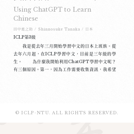
Using ChatGPT to Learn
Chinese
田中進之助
/
Shinnosuke Tanaka
/
日本
ICLP第3級
我是從去年三月開始學習中文的日本上班族。從
去年六月起，在ICLP學習中文，目前是三年級的學
生。 為什麼我開始利用ChatGPT學習中文呢？
有三個原因。第一，因為工作需要收集資訊，我希望
能讀中文報紙。但是台灣報紙對我來說難極了，看不
懂。所以我想讓ChatGPT為我製作符合我的中文水
平的報紙，希望養成閱讀中文報紙的習慣。第二，我
目前學習的教科書解釋全是用英文，有時看不太懂，
為了好好理解這些細節，我希望ChatGPT用日文幫
© ICLP-NTU. ALL RIGHTS RESERVED.
我解釋。第三，我想利用ChatGPT練習中文對話，
增加對話機會。 於是，我請王楚蓁老師為我製作
一個可以讀中級新聞的個人GPT，從那時候開始閱讀