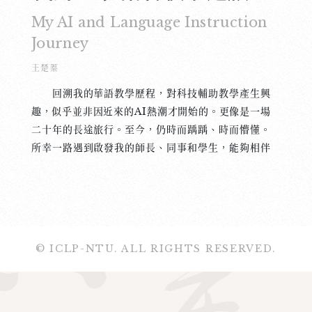
My AI and Language Instruction
Journey
王楚蓁
回溯我的華語教學歷程，對科技輔助教學產生興
趣，似乎並非因近來的AI熱潮才開始的。更像是一場
二十年的長途旅行。至今，仍時而踽踽、時而懵懂。
所幸一路遇到啟發我的師長、同事和學生，能夠相伴
前行。 2004年，我就讀台師大華研所。所上設
有一個與日本早稻田大學合作的遠程（遠距）教學教
室，彼時還是撥接年代，網路速度之慢，在螢幕前雙
方經常望穿秋水，等待網路連接上的激動時刻，但一
堂課斷訊個幾次也是常態。這個教學經驗讓我頭一次
© ICLP-NTU. ALL RIGHTS RESERVED.
感到科技發展與語言教學的密切性，科技的演進讓
「無遠弗屆」不再是個遙不可及的夢想。05年，我在
台華會發表了一篇〈Evaluating the impact of
VoIP as a feedback mechanism for Chinese