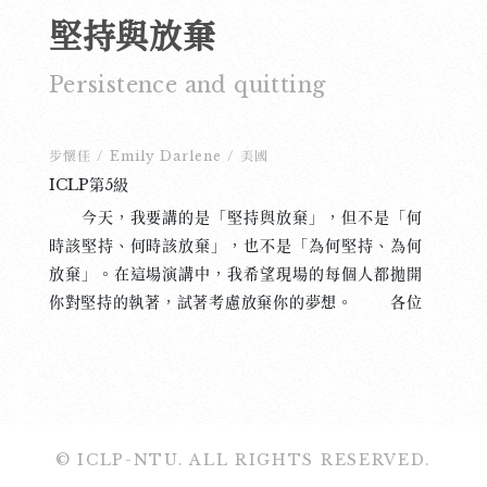
堅持與放棄
Persistence and quitting
步懷佳
/
Emily Darlene
/
美國
ICLP第5級
今天，我要講的是「堅持與放棄」，但不是「何
時該堅持、何時該放棄」，也不是「為何堅持、為何
放棄」。在這場演講中，我希望現場的每個人都拋開
你對堅持的執著，試著考慮放棄你的夢想。 各位
評審、各位同學好，我叫步懷佳。 在成長的過程
中，別人總是對我說「成功唯一的要素是堅持。如果
今天孜孜不倦地學習，明天就會迎來更光明的未來。
我們從小就一直被教導，「水滴石穿」、「鍥而不
捨」 不是嗎？因此，我每天努力地學習，在成功的路
© ICLP-NTU. ALL RIGHTS RESERVED.
上自信地向前行。 但是，就在大學的最後一年，