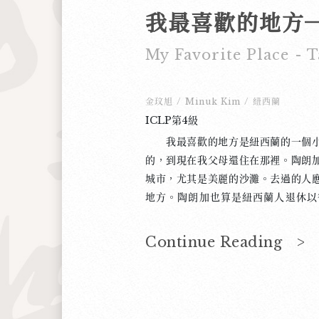
My Favorite Place - 
金玟旭
/
Minuk Kim
/
紐西蘭
ICLP第4級
我最喜歡的地方是紐西蘭的一個小
的，到現在我父母還住在那裡。陶朗
城市，尤其是美麗的沙灘。去過的人
地方。陶朗加也算是紐西蘭人退休以
美，當地經濟很穩定，而且很安全。
休，而是為了讓我在沒有韓國人的環
Continue Reading >
便先搬到了適合退休生活的地方吧
但不太熱，不太冷，也不常下雨，而
怪天氣很好的時候會看到很多退休而
陽。紐西蘭人常趁聖誕節的假期去陶