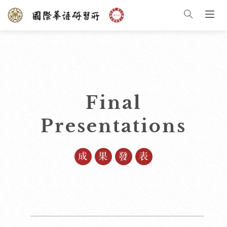
Final
Presentations
成果發表