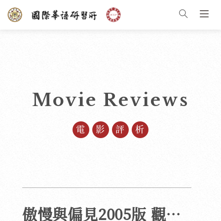
Movie Reviews
電影評析
傲慢與偏見2005版 觀後感： 對珍·奧斯丁與女權的侮辱