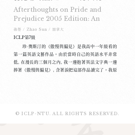
Afterthoughts on Pride and
Prejudice 2005 Edition: An
Insult to Jane Austen and
孫曌
/
Zhao Sun
/
加拿大
Feminism
ICLP第7級
珍·奧斯汀的《傲慢與偏見》是我高中一年級看的
第一篇英語文藝作品。由於當時自己的英語水平非常
低, 在漫長的三個月之內, 我一邊抱著英法文字典一邊
捧著《傲慢與偏見》, 含著淚把這部作品讀完了。我原
本討厭愛情故事, 但奧斯汀的文筆幽默又諷刺, 使我愛
上了她的這篇作品。然而，後來才意識到, 我喜歡的並
不是愛情故事, 而是作品中的社會評論。奧斯汀描寫了
攝政時代對於女性的約束, 闡述了她們的生活環境。透
過故事, 讀者可以逐漸了解當時女性權力的限制。她們
© ICLP-NTU. ALL RIGHTS RESERVED.
所佔有的空間被家庭的社會地位、經濟情況、與自己
的外表面貌所侷限。比如, 她們只能依靠婚姻決定自己
未來的貧窮或富貴。然而, 在這種重男輕女的社會中,