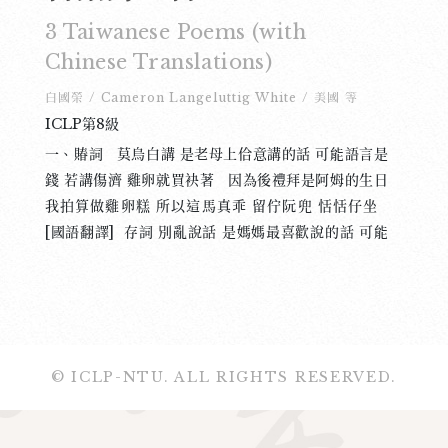
3 Taiwanese Poems (with
Chinese Translations)
白國榮
/
Cameron Langeluttig White
/
美國
等
ICLP第8級
一、賰詞 莫烏白講 是老母上佮意講的話 可能語言是
錢 若講傷濟 雞卵就買袂著 因為後禮拜是阿姆的生日
我拍算做雞卵糕 所以這馬真乖 留佇阮兜 恬恬仔坐
[國語翻譯] 存詞 別亂說話 是媽媽最喜歡說的話 可能
語言是錢 如果講太多 雞蛋就買不起 因為下週是伯母
的生日 我打算做蛋糕 所以現在很乖 留在家 安靜地坐
二、換肢 聽人講 上帝創造動物的時 肢有賰 體無夠
姑不而將 就變蟧蜈 嘛有人講 蟧蜈的跤是漚步得來的
戰場上的憲兵 跤手爆炸的時 森林內底 有一隻蟧蜈才
© ICLP-NTU. ALL RIGHTS RESERVED.
會當行 [國語翻譯] 換肢 聽人說 上帝創作動物的時
候 肢有餘 體不夠 無可奈何 就馬虎了蟢蛛 也有人說
蟢蛛的腳是蠱惑得來的 戰場上的憲兵 手足爆炸時 森