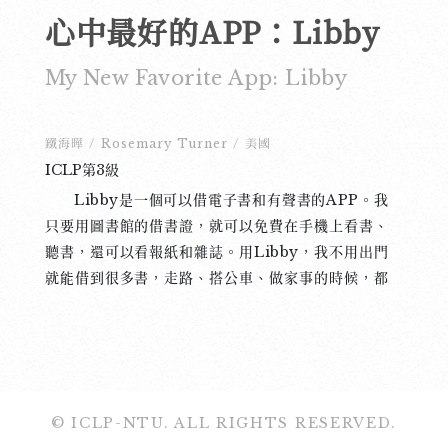
心中最好的APP：Libby
My New Favorite App: Libby
鐵海曄
/
Rosemary Turner
/
美國
ICLP第3級
Libby是一個可以借電子書和有聲書的APP。我
只要用圖書館的借書證，就可以免費在手機上看書、
聽書，還可以看報紙和雜誌。用Libby，我不用出門
就能借到很多書，走路、搭公車、做家事的時候，都
可以一邊聽有趣的故事，真的很方便。 現在我已
經借到了九本書，還有三本在等著借。雖然我的圖書
館在佛州，但我現在在台灣，無論我在哪裡，只要有
網路，我就可以用Libby來讀書、聽書。借書以後，
書會自動下載到手機裡，所以就算沒有網路，比如坐
© ICLP-NTU. ALL RIGHTS RESERVED.
飛機的時候，也還是可以正常看書，完全沒問題。