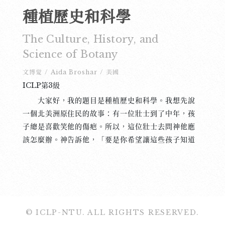
種植歷史和科學
The Culture, History, and
Science of Botany
文博愛
/
Aida Broshar
/
美國
ICLP第3級
大家好，我的題目是種植歷史和科學。我想先說
一個北美洲原住民的故事：有一位壯士到了中年，孩
子總是喜歡笑他的傷疤。所以，這位壯士去問神他應
該怎麼辦。神告訴他，「要是你希望讓這些孩子知道
你的痛苦和過去，你就不應該吃綠色蔬菜，只吃肉就
好了。這樣你的傷疤就會慢慢地裂開，瘀青也會慢慢
地出現。最後，你就會死」。這位壯士聽到神這樣
說，就決定這麼做了。他不吃綠色蔬菜，也不吃水
果。結果，他身上的傷疤就一個一個地裂開了。瘀青
© ICLP-NTU. ALL RIGHTS RESERVED.
也出現了。每次傷疤裂開的時候，他就對那些孩子談