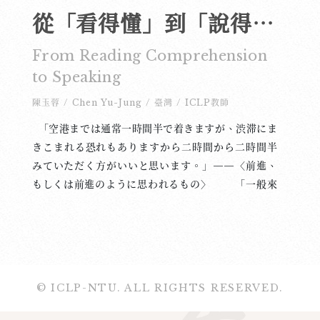
從「看得懂」到「說得出」
From Reading Comprehension
to Speaking
陳玉蓉
/
Chen Yu-Jung
/
臺灣
/
ICLP教師
「空港までは通常一時間半で着きますが、渋滞にま
きこまれる恐れもありますから二時間から二時間半
みていただく方がいいと思います。」——〈前進、
もしくは前進のように思われるもの〉 「一般來
說，大概一個半小時就能到達機場，不過怕碰上塞
車，所以還是請您預留兩個小時到兩個半小時的時間
比較好。」這是日本小說家江國香織一篇名為〈前
進，或者在別人看來正在前進〉的短篇小說開頭第一
句對話。我讀這篇小說時，日文已經學了三、四年
© ICLP-NTU. ALL RIGHTS RESERVED.
了，雖然有不少字還得查字典，（或是亂猜，或是乾
脆視而不見，）但是由於我對日本文學很有興趣，因