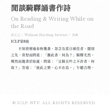
閒談騎驛誦書作詩
On Reading & Writing While on
the Road
洪乙己
/
William Harding Stewart
/
美國
ICLP第8級
不知曾歷過春秋幾番，忽念及當日絕佳者，闊別
之先，常怒而問道：「攜此書，何為？」騎驛尤然。
喟然而拋書於原處，問道：「且騎且吟之不許者，何
故？」答道：「彼此之樂，心不在焉。」乍聽合理，
姑不復談。分手亦久也。夫萬古之英，未之逮也。誦
書作詩而穿關度賽者，已不多矣。 不知丁酉年何
日，節氣恰為夏至五更時，步月出城，入鄉往海。居
有頃，夜色微退，永路而惡之。次程為「集鶯驛」，
休焉。有所興，題壁以七絕，道是：「鶯去故亭獨倚
© ICLP-NTU. ALL RIGHTS RESERVED.
樓，參差禾黍臥層丘。孤身欲沒之何處，漸遠高飛一