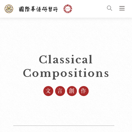
Classical
Compositions
文言創作