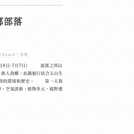
鄉部落
l Board
/
臺灣
7月6日-7月7日） 部落之所以
－族人故鄉。此趟旅行結合玉山生
高峰的環境和歷史。 第一天我
峰。空氣清新，植物多元，視野遼
落，遠望玉山晚霞，與族人歡唱歌
用，一邊聆聽族人述說部落神話。
八部合音（布農傳統祭典音樂），
，象徵團結，唱出對大自然的敬
領我們探索勇士打獵路徑。步道