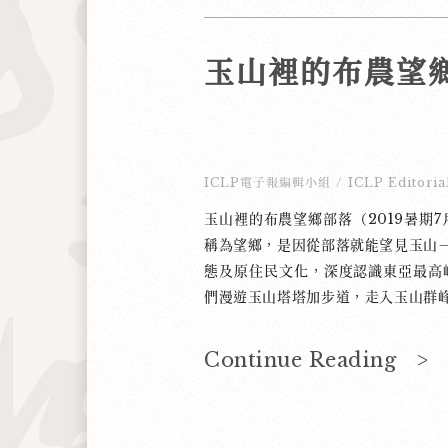
玉山裡的布農望
ICLP電子報編輯小組
/
ICLP Editoria
玉山裡的布農望鄉部落（2019暑期
稱為望鄉，是因從部落就能望見玉山
態及原住民文化，深度認識東亞最
們漫遊玉山塔塔加步道，走入玉山群
闊，見證台灣聖山壯麗。傍晚回到部
舞。布農晚餐豐盛美味，學生一邊享
Continue Reading >
夜晚星空，蟬鳴唧唧，族人特別表演
歌聲純淨無瑕，韻律和諧；並肩舞步
畏。 第二天由布農獵人嚮導，帶