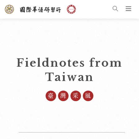
Fieldnotes from
Taiwan
臺灣采風