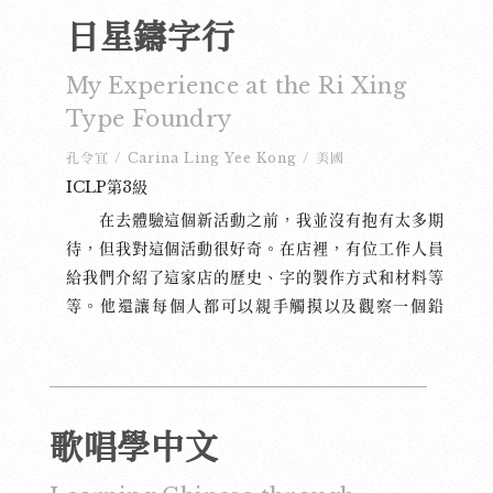
日星鑄字行
My Experience at the Ri Xing
Type Foundry
孔令宜
/
Carina Ling Yee Kong
/
美國
ICLP第3級
在去體驗這個新活動之前，我並沒有抱有太多期
待，但我對這個活動很好奇。在店裡，有位工作人員
給我們介紹了這家店的歷史、字的製作方式和材料等
等。他還讓每個人都可以親手觸摸以及觀察一個鉛
字。他告訴我們，這些字的材料中有百分之八十五是
鉛做的，而每一個字可以根據需要做成七種不同的大
小。他還提到過去的字模具是用木頭製作的，但現在
已經使用不同的金屬了。在他的介紹結束後，我們去
歌唱學中文
了樓上看老闆是怎麼用鑄字機來製作字模的。聽著老
闆的講解，我有一種五味雜陳的感覺，因為他讓我想