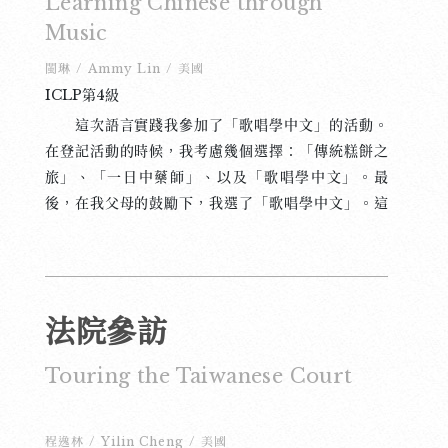
Learning Chinese through
起了我的阿公。我阿公以前也是做機械工作，經常給
Music
我和姐姐做火車玩具。 鑄字行的每一面牆都掛滿
了字架，上面有各種各樣的常用字和罕見字。因為有
閩琳
/
Ammy Lin
/
美國
這麼多字，找到特定的字變得非常困難。我第一次試
ICLP第4級
著找「知」這個字，花了很長時間都沒有找到。最
這次語言實踐我參加了「歌唱學中文」的活動。
後，我決定向老師尋求幫助，他告訴我應該先找部
在登記活動的時候，我考慮幾個選擇：「傳統糕餅之
首，然後再找字，這樣會更快一些。 活動結束
旅」、「一日中藥師」、以及「歌唱學中文」。最
後，我們都可以帶一個我們最喜歡的字回家。我選擇
後，在我父母的鼓勵下，我選了「歌唱學中文」。這
了「平」這個字，代表「平安」。而由於我的團隊在
是為了給自己一個挑戰，讓我改變我靦腆的性格。事
速度比賽中獲勝，我們還可以把自己名字的字作為獎
實上，雖然我對音樂有興趣，有過無數次的樂器表
品帶回家。
演，但唱歌卻是我生平第一次嘗試，所以算是對我自
己的一次挑戰。現在語言實踐結束了，我個人認為我
法院參訪
做出了正確的選擇，因為這個活動不但很好玩，而且
也讓我變得越來越勇敢。 參加這個活動之前，老
Touring the Taiwanese Court
師要求我們學一首獨唱曲、一首對唱曲、以及三首指
定曲。關於我的獨唱曲，我決定唱鄧麗君的〈我只在
乎你〉，因為根據我的觀點，鄧麗君的歌聲是全球最
程逸林
/
Yilin Cheng
/
美國