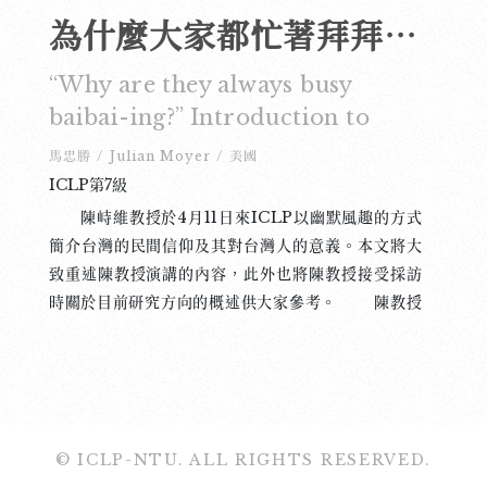
為什麼大家都忙著拜拜？談台灣的民間信仰。——陳峙維教授演講報導
“Why are they always busy
baibai-ing?” Introduction to
folk beliefs in Taiwan
馬忠勝
/
Julian Moyer
/
美國
ICLP第7級
陳峙維教授於4月11日來ICLP以幽默風趣的方式
簡介台灣的民間信仰及其對台灣人的意義。本文將大
致重述陳教授演講的內容，此外也將陳教授接受採訪
時關於目前研究方向的概述供大家參考。 陳教授
以宗教相關的各種建築為演講的切入點，接著給在座
各位介紹「廟」、「寺」、「宮」、「壇」和「觀」
之間的差異。在台灣，「廟」可指任何有關於宗教的
建築物；「寺」則專指與佛教相關的建築物；「宮」
可指道教的建築物，然而在台灣未必如此：「宮」可
© ICLP-NTU. ALL RIGHTS RESERVED.
指道教，亦可指民間信仰相關的建築物，「壇」亦