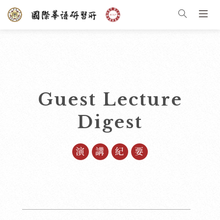
Guest Lecture
Digest
演講紀要