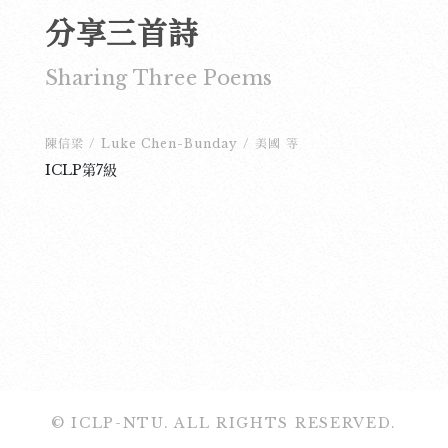
分享三首詩
Sharing Three Poems
陳信梁
/
Luke Chen-Bunday
/
美國
等
ICLP第7級
© ICLP-NTU. ALL RIGHTS RESERVED.