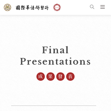
Final
Presentations
成果發表