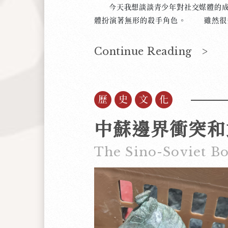
今天我想談談青少年對社交媒體的成
體扮演著無形的殺手角色。 雖然很
進，讓他們學習新知，但現實並非如此
是為了滿足自己的興趣，也是為了充實
Continue Reading >
僅僅只是為了滿足虛榮心而已。這種行
少年，一旦沉迷社交媒體，生活就似
(TikTok)而不知道現實世界發生了
歷史文化
影籠罩之下，現實的人際關係被忽視了
了社交媒體對心理健康的危害。 我們
想要求科技巨頭手下留情。因為這些公
浪費時間，何況心理健康呢？雖然這只
以反映出科技公司完全以自我為中心的
不自律。當然，有能控制自己的人，但
是，青少年為了應付父母，對於功課往
成，心裡只想著趕快回去滑手機。 如
長和立法者來負最大的責任。青少年面
可奈何的，又怎麼能奢望他們了解長期