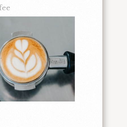
以前，我們得決定影響「我們是哪裡人」
fee
的國家決定你的國籍。但是如果你一出生
不會說，那你還算那個國家的人嗎？比方
過他很早就搬到英國，他連法國是什麼樣
，他還能算是法國人嗎？他看起來像法國
一點兒法國的味道都沒有。 另一個情形
是他會說法文，因為他的媽媽是法國人，
影響，他也到法文學校上課，他就像一個
但是那個人沒有法國護照...... 還有
人？比方說，我可以拿到西班牙的護照，
的。所以我可以說我是西班牙人嗎？或者
？ 我覺得不管你是哪裡出生的，或是你
是哪裡人。其實這個話題，我們可以聊很
對這個問題，我覺得最重要的是你有什麼
家的規定，是自己的想法。對我來說，我
放在一起的人。我有比利時人的個性，喜
牙的美食。參加派對時，我也會像西班牙
倒是不複雜，但我覺得好玩的是人跟菜一