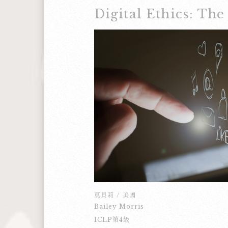
為種得太慢，離同事很遠，連另外那個
了。當時，我正在種一行樹，忽然看到
怕！那頭棕熊看起來好像很餓。我大叫
熊還站著看我，連走都不走。我聽到我
頭棕熊一聽到同事的話，就跑走了。誰
後來每一隊的老闆都帶了熊噴霧好保
人，誰都常常看得到有意思的動物、植
但是我還是覺得很值得去試一試，可以
都可以到加拿大去做這份工作，連台灣
一份又可以賺錢又可以碰到棕熊的工作，
莫貝莉
/
美國
Bailey Morris
ICLP第4級