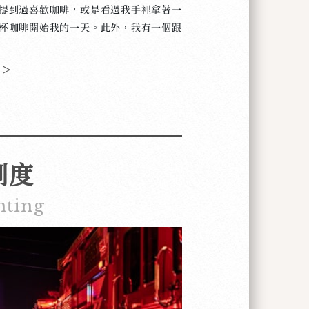
到過喜歡咖啡，或是看過我手裡拿著一
好。謝謝大家！
杯咖啡開始我的一天。此外，我有一個跟
照片都是我喝過的咖啡。不是我在舊金山
然就是我在台灣拍的。對啊，我很喜歡咖
 >
了。原來，咖啡只是一種含有咖啡因的飲
後，我對咖啡的印象就改變了。要是我要
。我發現，不一樣的咖啡豆有各種各樣的
啡豆的時候，咖啡師說：「這種咖啡聞起
啡以後說：「可不是嗎！咖啡怎麼會聞起
制度
咖啡豆的種類越來越多，我發現有的咖啡
，還有的像甜點，連白米飯的味道都有。
hting
種飲料，而且也是一種「朋友」。咖啡
朋友們見面的時候，就是我自己思考的時
候。 我常常旅行，也常常搬家，可是不
同樣快快樂樂的方式開始我新的一天。而
音的機會，點咖啡以前，我會按照今天的
樣的咖啡：甜的、酸的、花香味的、堅果