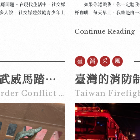
癮問題。在現代生活中，社交媒
如果你認識我，你一定聽我提
樣，加比較多的味道，個性比較
多人說，社交媒體鼓勵青少年上
杯咖啡。每天早上，我總是由一
。以前，孩子們去戶外探索，這個
咖啡有關係的網上博客，裡面的
自己的知識。但現在，青少年發文
拍的，就是我在韓國拍的，要不
Continue Reading
為也未免太膚淺了。 現在的青
啡。 我從高中就開始喝咖啡
乎失去了重心。他們只顧滑抖音
料。不過在我開始自己煮咖啡以
什麼。更糟糕的是，在社交媒體的陰
自己煮咖啡，就要自己選咖啡豆
臺灣采風
。焦慮、憂鬱、攀比，這些都顯示
味道和香氣。 第一次去買咖
不能期待科技公司有良心，更別
來像茉莉花一樣。」我聞了聞咖
中蘇邊界衝突和武威馬踏飛燕的發現
臺灣的消防
司只關心賺錢，根本沒想過青少年
來像花一樣呢？」 隨著嘗試
是一些演算法上的小事，但是卻足
嚐起來像水果，有的嚐起來像花
The Sino-Soviet Border Conflict and the Discovery of the Flying Horse of Gansu in Wuwei
Taiwan Firefig
心態。 有些人會怪青少年自己
同時，我也發覺咖啡不但是一
是畢竟不是多數。大部分的情況
可以隨時「陪著」我；不是跟
往都是心不甘情不願地勉強去完
候，要不然就是我要熬夜的時
果要追究成癮的原因，這應由家
管我在哪裡，咖啡都能讓我以
對強大的演算法，原來就多半是無
且，咖啡給了我每天傾聽身體聲
的影響呢？所以，對這個問題，家
心情和狀態，或者天氣來點不一