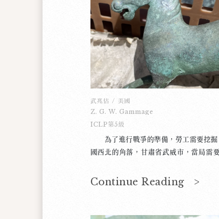
長和政府都要負相當的責任。 目前的
少年的決心，而只是反映社會上所公認
必須認清事實：社交媒體的聯繫功能再
麼好處呢？ 因此，我建議立法者對於
的年齡限定制度。只有這樣，我們才能救
武兆估
/
美國
Z. G. W. Gammage
ICLP第5級
為了進行戰爭的準備，勞工需要挖掘，快
國西北的角落，甘肅省武威市，當局需
失了。縱使他們挖掘的原因是保護城市
了一個中國古代軍事擴張主義的遺物：
Continue Reading >
青銅馬雕像可以呈現出中國在漢朝時期
與日積月累之下發達經濟的一段時期。
時絲綢之路的交流十分順暢，馬出現在