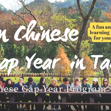
使當時的挖掘工作更積極。當時中
一。90年代，很多人覺得消防
要在西北邊界挖掘建造防空洞才能
角色。1995年，臺灣政府想從
社會，縱使共產主義的氣味很濃
署，鞏固消防系統以提高臺灣消
成甚至於互相幫助。中國跟蘇聯都
天由於內政部消防署的編製，因
們之間產生聯繫，儘管他們仍免不
政部消防署，下有相關的部門
9年，中國跟蘇聯在思想上的分別已
等......。在火災的陰影籠
釀過不少衝突。蘇聯，五十年代唯
則導致糟糕的災害影響，就更
脅。中蘇關係隨著史達林過世而變
的差異。在美國，我們的消防管
侵略捷克斯洛伐克共和國以後，宣
七千個消防部門。多數美國鄉下
主義國家，即中國的權利，這也是
職消防員。在很多美國地區，志
原因只是藉口罷了。然而，中國擔
此外，救護車也常常不是消防局
入中國西北部的現況一樣。因此他
集中制度的緣故，很多美國農村
如在邊界省份，包括黑龍江省、新
源差異是來自州政府不平等的
inese Gap Year Progra
用處。雖然美國對中蘇邊界衝突插
異。臺灣消防強調防災、地震、大
進行研究之後，發現中國的甘肅有
國土地面積很大，每個消防局都
置。 由於中國與蘇聯的關係變
防火方面，但是，在美國東部
轉而加強跟美國的關係，與美國的
的工作談何容易？面對災害這麼