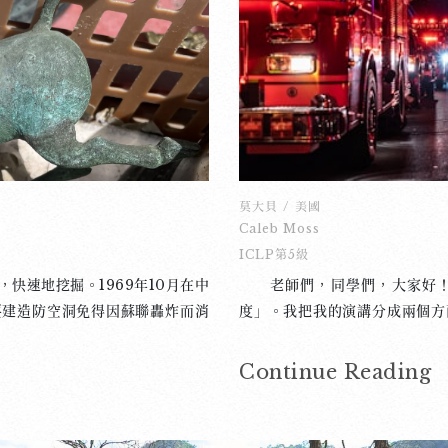
法律規範，並不代表政府保護青
味的、冷的、熱的、加奶的、
的一種妥協的價值標準而已。我們
啡是我的好朋友－－是讓我感
好，如果導致青少年自殺，又有什
可以有一位特別的「朋友」。可
未成年使用社交媒體要實施嚴格
是大自然……你的「咖啡」是什
回我們的下一代。
莫大貝
/
美國
Caleb Moss
ICLP第5級
速地挖掘。1969年10月在中
老師們，同學們，大家好！
要建造防空洞免得因蘇聯轟炸而消
度」。我把我的演講分成兩個方
，可是在挖掘的過程中，他們發現
二個是我自己的國家，美國可
馬踏飛燕。 這尊漢武帝時期的
到警報器的聲音，就知道有人正
Continue Reading
戰勝匈奴之後，所達到的文化成就
史相當長。根據史料的記載，新
這種馬本身是從烏茲別克來的，當
1918年建立起，為台灣發生的
此的原因也就在這裡。話說回來，
灣消防局都是警局的一部分。