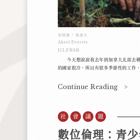
安愷睿
/
加拿大
Aksel Everets
ICLP第3級
今天想說說我去年到加拿大北部去種
的國家很冷，所以有很多季節性的工作
火，還有種樹等等。很多年紀小的人做
錢，口袋空空，於是到男朋友那裡去
Continue Reading >
省，但是我是安大略人，那怎麼辦？我
到那裡去！從安大略飛到那裡需要坐八
的隊友都來接我，連老闆也到飛機場
社會議題
難，剛開始的時候，我種得很慢，有經
我連一千棵樹都種不了。除了種得很慢
麼在這兒工作！？」 但是每天都很有