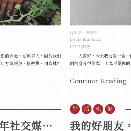
包輝音
/
西班牙
Lucia Martinez
ICLP第3級
樹的經驗。在加拿大，因為我們
大家好，今天我要談一談一
，比方說釣魚、摘櫻桃、到森林打
們的身分很簡單，因為平常你的
這樣的工作。我去年也沒有很多
為世界越來越小，很多人移民到
一起工作。 這份工作在亞伯達
以現在我們的身分越來越複雜
Continue Reading
是怎麼去的呢？我當然需要坐飛機
的，但是我的媽媽是西班牙人，
個小時的飛機。到那裡去以後，我
一起生活的，再說，我也不會
去接我，讓我好感動。 種樹很
嗎？也許一點點吧？另外，雖然
生活札記
驗的人每天可以種四千棵樹，可是
年，我不要說西班牙語了，我就
以外，而且一直在想「欸？我為什
得多。那麼我的母語是什麼？我
數位倫理：青少年社交媒體使用及其監管啟示
我的好朋友
意思。開始工作的第三天，我因
人？我實在也不知道。 我認