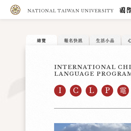
NATIONAL TAIWAN UNIVERSITY
總覽
報名快訊
生活小品
INTERNATIONAL CH
LANGUAGE PROGRA
I
C
L
P
電