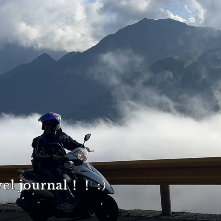
vel journal！！ :）