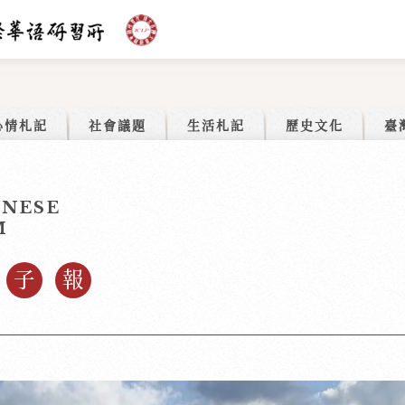
心情札記
社會議題
生活札記
歷史文化
臺
INESE
M
子
報