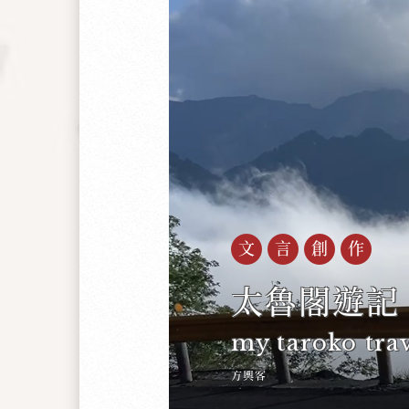
文言創作
太魯閣遊記
my taroko tra
方輿客