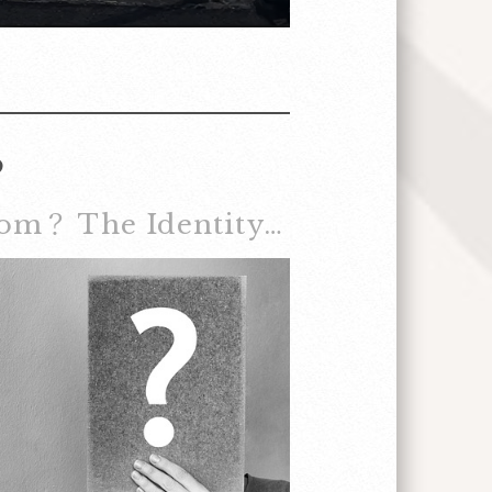
？
Where Am I From？ The Identity Puzzle