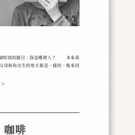
個特別的題目：我是哪裡人？ 本來我
父母和你出生的地方都是一樣的，後來因
地球的另一面，跟外國人結婚什麼的，所
。比方說：雖然我是在比利時出生、長大
 >
我的爸爸是義大利人。不過我不是跟爸爸
說義大利語，所以我還可以算是義大利人
在家裡我們說西班牙語，但是到了三歲那
説法文，所以我的法文比我的西班牙語好
的母語是法文還是西班牙語呢？ 我是哪裡
，咖啡
為這個問題沒有直接的答案。我們該考慮