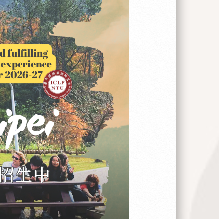
的系統毫無作用。員警不應該扮演消防員的
強化消防職能著眼，他們建立了內政部消防
防效率，協調任務和資源分享為目的。今
而臺灣可以管理消防資源和人才。上有內
，比如說，防災、危險物品處理、防火等
罩之下，他們必須預備面對很多災害的情況，否
麻煩了。 臺灣消防系統跟美國的有很大
理制度沒有臺灣的集中。美國有超過兩萬
缺乏全職消防員，而只有志願和少數的全
願和全職的消防員都要負相當大的責任。
的一部分。因為美國消防局沒有臺灣消防
和小城市的資源不足以應付災害。這個資
政策。台灣和美國消防目標也有很大的差
m 招生中
火、颶風等等......。反過來說，因為美
各有各的中心。在加州，他們重視地震和
，他們注重防範洪水方面。 從事消防員
勇敢又處之泰然的人，簡直是鳳毛麟角。