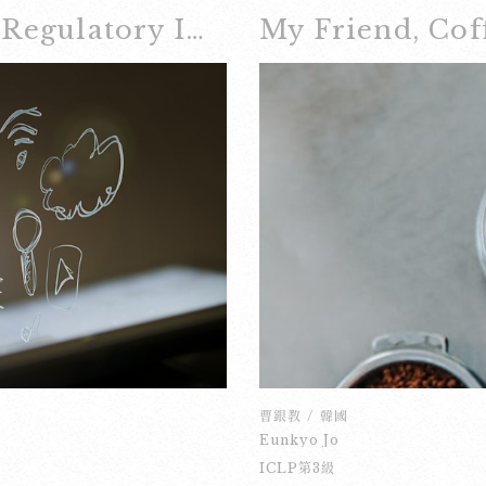
最慢的同事，我都已經看不到她
不同的方面。其實考慮不同方面
Digital Ethics: The Regulatory Implications of Youth Social Media Use
My Friend, Cof
一頭棕熊站在我的前面！我相當害
的是什麼。 一般來說，出生
：「同事！你們在哪裡呀！？」棕
就搬到別的國家的話，連母語都
的同事問：「欸？怎麼了！？」那
說，一個人是在法國出生的，不
都認為那頭棕熊一定又餓又聰明。
子都不記得，而且他不會說法文
護大家的安全。 做這份工作的
人似的，可是他的看法，想法
物什麼的。雖然這份工作非常難，
是，如果他不是在法國出生，可
交到很多朋友，並且賺很多錢。誰
除了他長大的環境有很多法國的
人也可以！如果明年夏天你們想找
法國人似的，所以他算法國人嗎？
歡迎你們到加拿大去試一試！
一個方面是：誰決定我們是哪裡
可是我沒拿，現在我只有比利時
我得先拿到護照才可以這麼說
說什麼語言，都不能完全決定你
久，可是很難找到答案。 面
感覺，不是社會的決定，不是國
曹銀教
/
韓國
是把比利時和西班牙最好的部分
Eunkyo Jo
歡輕鬆的氣氛；我也喜歡吃西班
ICLP第3級
人一樣大叫大笑。國際身分複雜