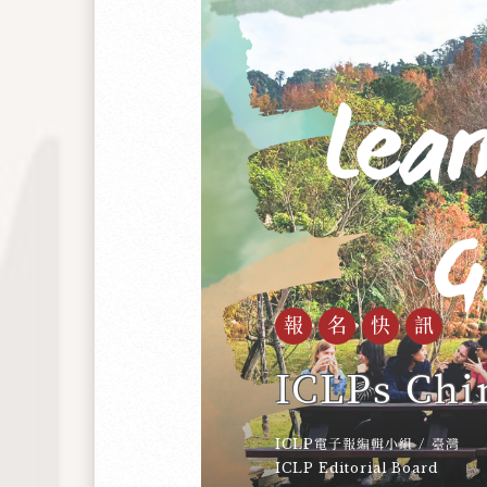
由於在武威的工人發現了這件藝術品，
國進行的戰爭準備還在形成的階段，需
達到完整備戰的境地。 當時的中國
厚，但並不代表他們跟蘇聯可以相輔相
是共產主義的國家，政治意識形態使他
了需維持穩固的友誼，但其實到了196
經太大，甚至於幾度跟蘇聯決裂，也醞
一與中國結盟的國家，對中國已構成威
得更緊張。 再加上，蘇聯1968年
布他們有侵略任何不與蘇聯結盟的共產
大家知道的勃列日涅夫主義，不過這個
報名快訊
心蘇聯侵略捷克斯洛伐克，如同蘇聯侵
們認為與其跟蘇聯的外交官談判，遠不
ICLPs Ch
疆省，以至於甘肅省建造防空洞來得有
不上手，可是在他們對於這些邊界省份
很豐富的油田，也是進入中國的關鍵位
ICLP電子報編輯小組
/
臺灣
ICLP Editorial Board
冷，為了不失去大國的支持，因此必須