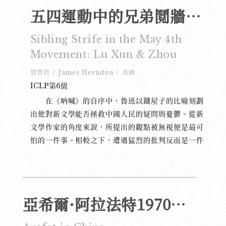
五四運動中的兄弟鬩牆：魯迅、周作人與改革或革命的隱喻
Sibling Strife in the May 4th
Movement: Lu Xun & Zhou
Zuoren‘s Competing Metaphors
賀哲君
/
James Herndon
/
美國
for Reform and Revolution
ICLP第6級
在《吶喊》的自序中，魯迅以鐵屋子的比喻刻劃
出他對新文學能否拯救中國人民的疑問與憂鬱。從新
文學作家的角度來說，所提出的觀點被無視便是最可
怕的一件事。相較之下，遭遇猛烈的批判反而是一件
好事——不管多麽激烈，被批評至少證明對方確實關
注你。然而，因寫幾篇文章而獲得讀者的關注也並不
意味著成功，一種更悲觀的可能性仍然存在。假如新
文學能使中國青年覺醒起來，但對當代中國大多數老
亞希爾·阿拉法特1970的中國行
百姓卻始終缺乏說服力，這豈不是進一步加重那批開
蒙青年的痛苦嗎？一場能挽救整個中國社會的運動需