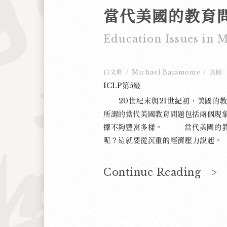
當代美國的教育
Education Issues in
白文軒
/
Michael Baiamonte
/
美國
ICLP第5級
20世紀末與21世紀初，美國的教
所謂的當代美國教育問題包括兩個現
擇不夠豐富多樣。 當代美國的教
呢？這就要從沉重的經濟壓力說起
地說，就是各項職業專長的工資有很
念，在美國受教育的特色之一就是藉
Continue Reading >
態。固然絕大多數美國人都贊同美國
多美國人必須注重如何得到富裕與舒
可能轉變成對健康的威脅，就更麻煩
生活，最重要的因素就是能不能有夠