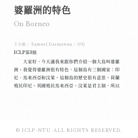
婆羅洲的特色
On Borneo
王小龍
/
Samuel Darmawan
/
印尼
ICLP第3級
大家好，今天讓我來跟你們介紹一個大島叫婆羅
洲。我覺得婆羅洲很有特色，這個島有三個國家：印
尼、馬來西亞和汶萊。這個島的歷史很有意思。荷蘭
殖民印尼。英國殖民馬來西亞。汶萊是君主制，所以
他們國家有國王。沒有別的國家殖民過汶萊。雖然這
三個國家的人民看起來很像，天氣也一樣，吃的東西
也一樣好吃，有時候有些人的家就在兩個國家的中
間。比方說他們的廚房在馬來西亞，房間在印尼。可
是他們的生活和經濟情形都不一樣。首先，他們的菜
© ICLP-NTU. ALL RIGHTS RESERVED.
都很像。味道有辣的，有鹹的，也有偏甜的，還有一