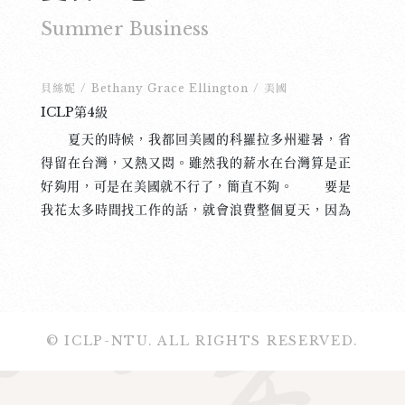
Summer Business
貝絲妮
/
Bethany Grace Ellington
/
美國
ICLP第4級
夏天的時候，我都回美國的科羅拉多州避暑，省
得留在台灣，又熱又悶。雖然我的薪水在台灣算是正
好夠用，可是在美國就不行了，簡直不夠。 要是
我花太多時間找工作的話，就會浪費整個夏天，因為
工作一找就是一整個夏天！所以我決定自己做生意好
了。其實不找工作也無所謂，因為我有很多不同的生
意主意。我可以試試看這些主意成功不成功。 多
半的西方國家有一個很特別的市場，就是有錢人搬家
或是過世的時候會舉辦一個 「遺產拍賣」， 賣掉他們
© ICLP-NTU. ALL RIGHTS RESERVED.
不需要的東西。那些東西各式各樣，家具、工具、藝
術品、古董什麼的，都找得到，而且很多都大減價。
有些拍賣還會放在網路上，可是多半的拍賣常客年紀