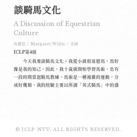
談騎馬文化
A Discussion of Equestrian
Culture
馬麗思
/
Margaret Willis
/
美國
ICLP第4級
今天我要談騎馬文化。我從小就很迷戀馬，馬好
像是我的知己。因此，我十歲就開始學習馬術，也有
一段時間當起騎馬教練。馬術是一種複雜的運動，分
成好幾類，我的經驗主要以所謂「英式騎馬」中的盛
裝舞步和馬術障礙為主。騎馬不是一、兩年就能學會
的運動，也就是説，學會騎馬是一輩子的目標，因爲
馬是有生命、有個性的，騎每一匹新的馬需要不一樣
的方法。到目前爲止，我曾經在三個國家有騎馬的經
驗：美國、法國跟台灣。今天的演講我會分析這三個
© ICLP-NTU. ALL RIGHTS RESERVED.
國家的騎馬文化。 首先，從法國談起，法國的騎