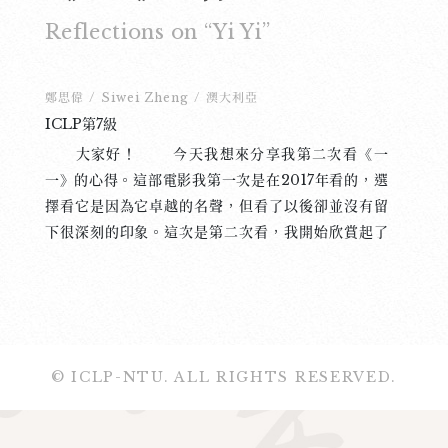
Reflections on “Yi Yi”
鄭思偉
/
Siwei Zheng
/
澳大利亞
ICLP第7級
大家好！ 今天我想來分享我第二次看《一
一》的心得。這部電影我第一次是在2017年看的，選
擇看它是因為它卓越的名聲，但看了以後卻並沒有留
下很深刻的印象。這次是第二次看，我開始欣賞起了
楊德昌導演獨特的「互文性」敘述手法，並且我確實
看出了劇情中淡淡地呈現的人生中的悲歡離合。
在西方古典音樂的各種形體中，賦格曲的結構也是互
文性的，主旋律先起頭，一樣的旋律進而在不同的聲
部中重複出現，觀眾需要仔細地聆聽才能分別出每條
© ICLP-NTU. ALL RIGHTS RESERVED.
旋律的進出，在作品終結處各旋律結合成終止和弦，
並引導情緒還原。《一一》的結構大概也如同賦格一
般：NJ與前女友阿瑞的相遇發展列為主旋律，阿弟與